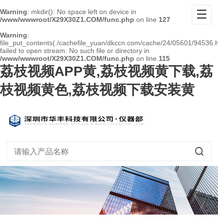
Warning
: mkdir(): No space left on device in
/www/wwwroot/X29X30Z1.COM/func.php
on line
127
Warning
:
file_put_contents(./cachefile_yuan/dkccn.com/cache/24/05601/94536.h
failed to open stream: No such file or directory in
/www/wwwroot/X29X30Z1.COM/func.php
on line
115
荔枝视频APP黄,荔枝视频黄下载,荔
枝视频黄色,荔枝视频下载安装黄