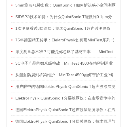
次测全
5mm测点+1秒出数：QuintSonic T如何解决狭小空间测厚
难题
SIDSP®技术加持：为什么QuintSonic T能做到0.1μm分
辨率？
1次测量看透8层涂层：德国QuintSonic T超声波测厚仪
的"透视"秘密
75年德国精工传承：ElektroPhysik如何用MiniTest系列书
写涂层测量史
厚度测量总不准？可能是你忽略了基材曲率——MiniTest
4500的曲面测量方案
3C电子产品的微米级挑战：MiniTest 4500在精密制造业
的测量之道
从船舶防腐到桥梁维护：MiniTest 4500如何守护工业"钢
铁脊梁"
用户眼中的德国ElektroPhysik QuintSonic T超声波涂层测
厚仪
ElektroPhysik QuintSonic T分层膜厚仪：在市场竞争中的
优势
德国ElektroPhysik QuintSonic T超声波涂层测厚仪：在汽
车制造中的应用
德国ElektroPhysik QuintSonic T分层膜厚仪：技术原理与