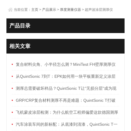
当前位置：
主页
>
产品展示
>
厚度测量仪器
> 超声波涂层测厚仪
产品目录
相关文章
复合材料尖角、小半径怎么测？MiniTest FH壁厚测厚仪
让复杂形状不再复杂
从QuintSonic 7到T：EPK如何用一块平板重新定义涂层
测厚？
测厚总需要破坏样品？QuintSonic T让"无损分层"成为现
实
GRP/CRP复合材料测厚不再是难题：QuintSonic T打破
基材限制
飞机蒙皮涂层检测：为什么航空工程师偏爱这款德国测厚
仪？
汽车涂装车间的新标配：从底漆到清漆，QuintSonic T一