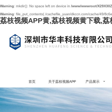
Warning
: mkdir(): No space left on device in
/www/wwwroot/X29X30Z
Warning
: file_put_contents(./cachefile_yuan/dkccn.com/cache/49/8c6e3
荔枝视频APP黄,荔枝视频黄下载,
首页
关于荔枝视频APP
产品展示
黄