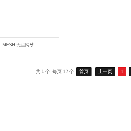
MESH 无尘网纱
共
1
个 每页 12 个
首页
上一页
1