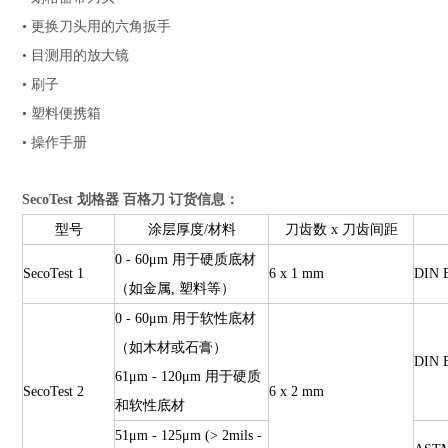
• 更换刀头用的六角扳手
• 目测用的放大镜
• 刷子
• 塑料便携箱
• 操作手册
SecoTest 划格器 百格刀 订货信息：
型号
涂层厚度/材料
刀齿数 x 刀齿间距
0 - 60μm 用于硬质底材
SecoTest 1
6 x 1 mm
DIN 
（如金属, 塑料等）
0 - 60μm 用于软性底材
（如木材或石膏）
DIN 
61μm - 120μm 用于硬质
SecoTest 2
6 x 2 mm
和软性底材
51μm - 125μm (> 2mils -