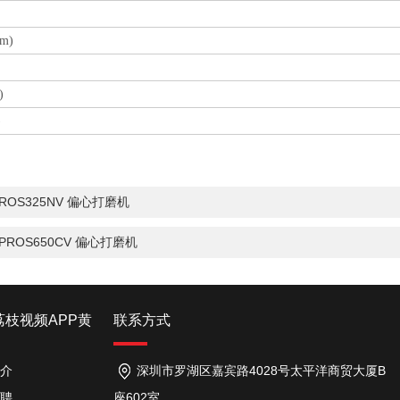
m)
)
)
：ROS325NV 偏心打磨机
：PROS650CV 偏心打磨机
荔枝视频APP黄
联系方式
介
深圳市罗湖区嘉宾路4028号太平洋商贸大厦B
聘
座602室