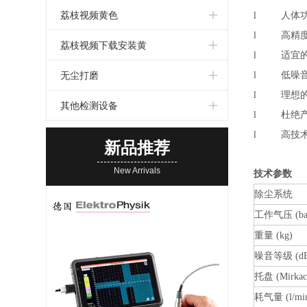
荔枝视频黄色
l 人体功
l 高精度
荔枝视频下载安装黄
l 适宜的
无尘打磨
l 低噪
l 理想的
其他检测设备
l 杜绝产
l 高技术
新品推荐
New Arrivals
技术参数
除尘系统
工作气压 (ba
重量 (kg)
噪音等级 (dB
托盘 (Mirkac
耗气量 (l/mi