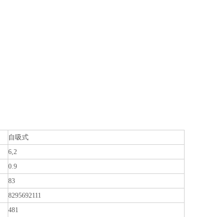
自吸式
6,2
0.9
83
8295692111
481